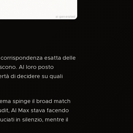
ai generated
a corrispondenza esatta delle
iscono. Al loro posto
ertà di decidere su quali
istema spinge il broad match
udit, AI Max stava facendo
iati in silenzio, mentre il