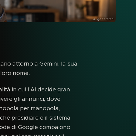
ai generated
ario attorno a Gemini, la sua
l loro nome.
ità in cui l'AI decide gran
ivere gli annunci, dove
manopola per manopola,
che presidiare e il sistema
I Mode di Google compaiono