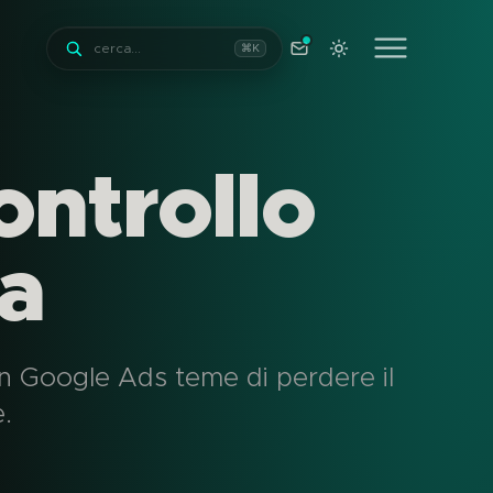
⌘
K
ontrollo
ta
 in Google Ads teme di perdere il
.