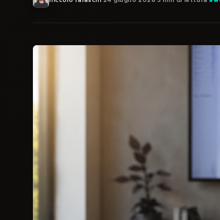
niccolò falaschi
·
24 giugno 2026
·
3 min di lettura
·
#w