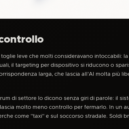
 controllo
 toglie leve che molti consideravano intoccabili: l
ali, il targeting per dispositivo si riducono o spar
orrispondenza larga, che lascia all'AI molta più lib
orum di settore lo dicono senza giri di parole: il s
ascia molto meno controllo per fermarlo. In un a
rche come "taxi" e sul soccorso stradale. Soldi bruc