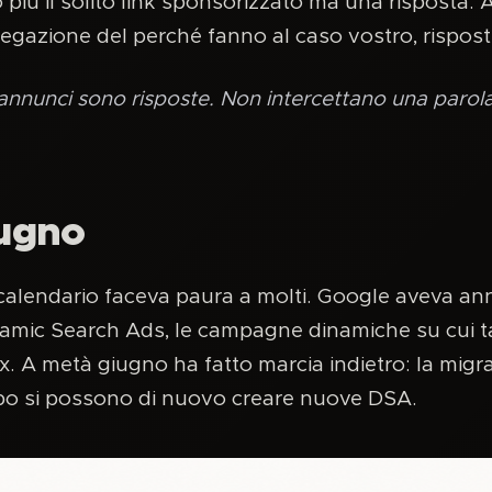
più il solito link sponsorizzato ma una risposta. 
piegazione del perché fanno al caso vostro, rispost
 annunci sono risposte. Non intercettano una parol
iugno
 calendario faceva paura a molti. Google aveva a
mic Search Ads, le campagne dinamiche su cui t
 A metà giugno ha fatto marcia indietro: la migraz
mpo si possono di nuovo creare nuove DSA.